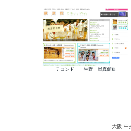
テコンドー 生野 蹴真館
様
大阪 中