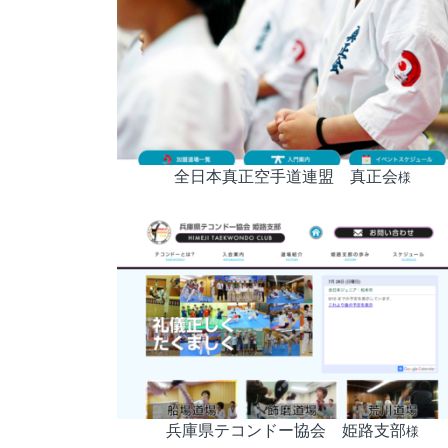
全日本真正空手道連盟 真正会
様
兵庫県テコンドー協会 姫路支部
様