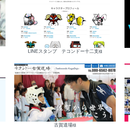
LINEスタンプ テコンドー十二支
様
古賀道場
様