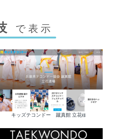
技
で表示
キッズテコンドー 蹴真館 立花
様